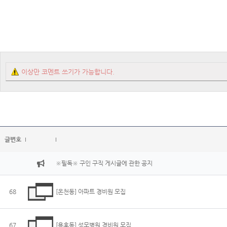
이상만 코멘트 쓰기가 가능합니다.
글번호
※필독※ 구인 구직 게시글에 관한 공지
68
[온천동] 아파트 경비원 모집
67
[용호동] 성모병원 경비원 모집