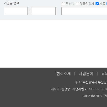
기간별 검색
작성자
댓글작성자
제목
~
협회소개
사업분야
교
주소: 부산광역시 부산진
대표자: 김형중
사업자번호: 446-82-003
Copyright 2019. 