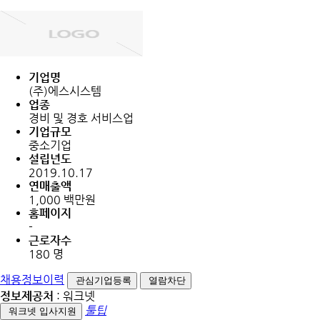
기업명
(주)에스시스템
업종
경비 및 경호 서비스업
기업규모
중소기업
설립년도
2019.10.17
연매출액
1,000 백만원
홈페이지
-
근로자수
180 명
채용정보이력
관심기업등록
열람차단
정보제공처
: 워크넷
툴팁
워크넷 입사지원