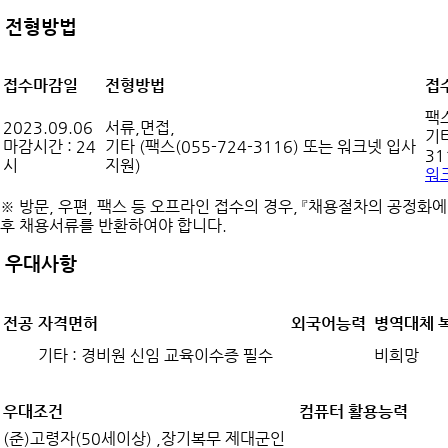
전형방법
접수마감일
전형방법
접
팩
2023.09.06
서류,면접,
기타
마감시간 : 24
기타 (팩스(055-724-3116) 또는 워크넷 입사
31
시
지원)
워
※ 방문, 우편, 팩스 등 오프라인 접수의 경우, 『채용절차의 공정화
후 채용서류를 반환하여야 합니다.
우대사항
전공
자격면허
외국어능력
병역대체 
기타 : 경비원 신임 교육이수증 필수
비희망
우대조건
컴퓨터 활용능력
(준)고령자(50세이상) ,장기복무 제대군인