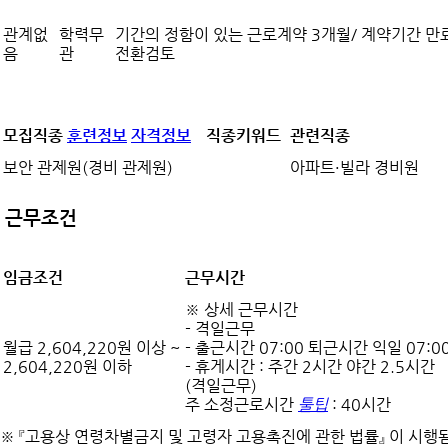
관계없
학력무
기간의 정함이 있는 근로계약 3개월/ 계약기간 만
음
관
전환검토
모집직종
훈련정보
자격정보
직종키워드
관련직종
보안 관제원(경비 관제원)
아파트·빌라 경비원
근무조건
임금조건
근무시간
※ 상세 근무시간
- 격일근무
월급 2,604,220원 이상 ~
- 출근시간 07:00 퇴근시간 익일 07:0
2,604,220원 이하
- 휴게시간 : 주간 2시간 야간 2.5시간
(격일근무)
주 소정근로시간
툴팁
: 40시간
※ 『고용상 연령차별금지 및 고령자 고용촉진에 관한 법률』 이 시