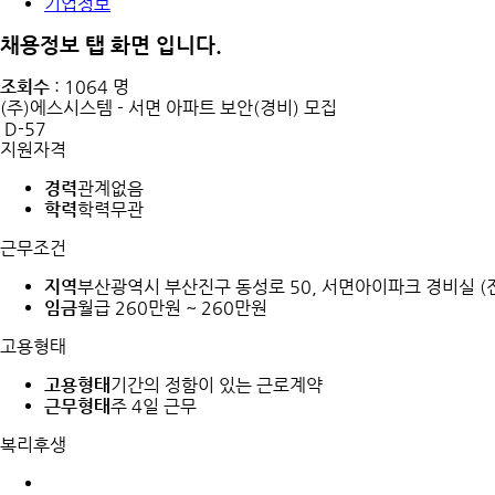
기업정보
채용정보 탭 화면 입니다.
조회수
: 1064 명
(주)에스시스템 - 서면 아파트 보안(경비) 모집
D-57
지원자격
경력
관계없음
학력
학력무관
근무조건
지역
부산광역시 부산진구 동성로 50, 서면아이파크 경비실 
임금
월급 260만원 ~ 260만원
고용형태
고용형태
기간의 정함이 있는 근로계약
근무형태
주 4일 근무
복리후생