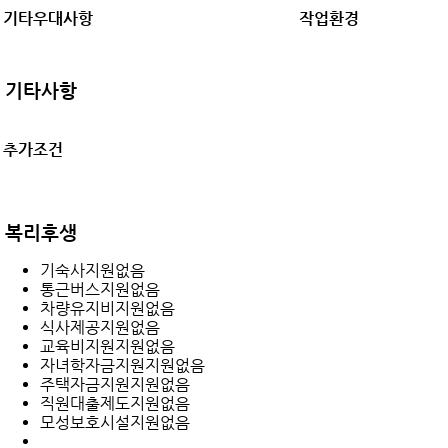
기타우대사항
작업환경
기타사항
추가조건
복리후생
기숙사지원없음
통근버스지원없음
차량유지비지원없음
식사제공지원없음
교육비지원지원없음
자녀학자금지원지원없음
주택자금지원지원없음
직원대출제도지원없음
모성보호시설지원없음