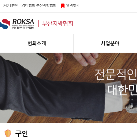
(사)대한민국경비협회 부산지방협회
즐겨찾기
부산지방협회
협회소개
사업분야
구인