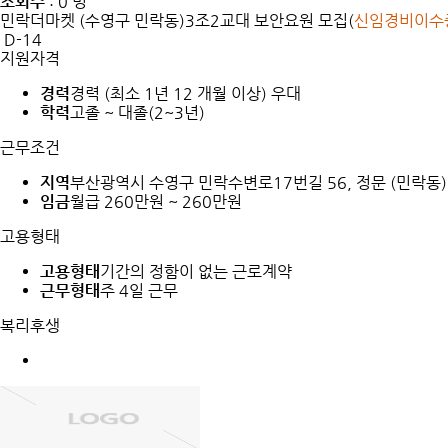
조회수
: 0 명
민락더마켓 (수영구 민락동)3조2교대 보안요원 모집(
신임경비이수
D-14
지원자격
경력
경력 (최소 1년 12 개월 이상) 우대
학력
고졸 ~ 대졸(2~3년)
근무조건
지역
부산광역시 수영구 민락수변로17번길 56, 정문 (민락동)
임금
월급 260만원 ~ 260만원
고용형태
고용형태
기간의 정함이 없는 근로계약
근무형태
주 4일 근무
복리후생