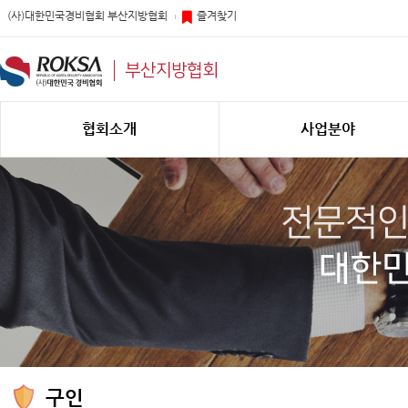
(사)대한민국경비협회 부산지방협회
즐겨찾기
부산지방협회
협회소개
사업분야
구인