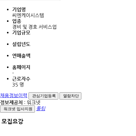
기업명
씨엔케이시스템
업종
경비 및 경호 서비스업
기업규모
설립년도
연매출액
홈페이지
-
근로자수
35 명
채용정보이력
관심기업등록
열람차단
정보제공처
: 워크넷
툴팁
워크넷 입사지원
모집요강