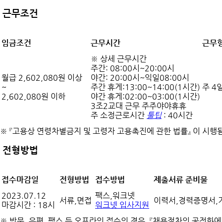
근무조건
임금조건
근무시간
근무
※ 상세 근무시간
주간: 08:00시~20:00시
월급 2,602,080원 이상
야간: 20:00시~익일08:00시
~
주간 휴게:13:00~14:00(1시간)
주 4
2,602,080원 이하
야간 휴게:02:00~03:00(1시간)
3조2교대 근무 주주야야휴휴
주 소정근로시간
툴팁
: 40시간
※ 『고용상 연령차별금지 및 고령자 고용촉진에 관한 법률』 이 시
전형방법
접수마감일
전형방법
접수방법
제출서류 준비물
2023.07.12
팩스,워크넷
서류,면접
이력서,경력증명서,기
마감시간 : 18시
워크넷 입사지원
※ 방문, 우편, 팩스 등 오프라인 접수의 경우, 『채용절차의 공정화