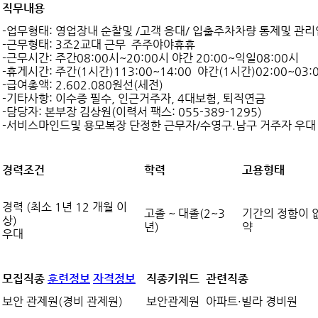
직무내용
-업무형태: 영업장내 순찰및 /고객 응대/ 입출주차차량 통제및 관
-근무형태: 3조2교대 근무 주주야야휴휴
-근무시간: 주간08:00시~20:00시 야간 20:00~익일08:00시
-휴게시간: 주간(1시간)113:00~14:00 야간(1시간)02:00~03:
-급여총액: 2.602.080원선(세전)
-기타사항: 이수증 필수, 인근거주자, 4대보험, 퇴직연금
-담당자: 본부장 김상원(이력서 팩스: 055-389-1295)
-서비스마인드및 용모복장 단정한 근무자/수영구.남구 거주자 우대
경력조건
학력
고용형태
경력 (최소 1년 12 개월 이
고졸 ~ 대졸(2~3
기간의 정함이 
상)
년)
약
우대
모집직종
훈련정보
자격정보
직종키워드
관련직종
보안 관제원(경비 관제원)
보안관제원
아파트·빌라 경비원