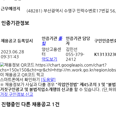
근무예정지
(48281) 부산광역시 수영구 민락수변로17번길 56
인증기관정보
인증기관
툴
인증기관 담당
채용공고 등록일시
구인인증번
팁
자
양산고용센
김민선
2023.06.28
터
055-379-
K1313323
09:31:43
약도보기
2412
이 채용공고 QR코드 찍고
스마트폰에서 확인하기
[도움말]
※ 채용정보가 사실과 다를 경우
"직업안정법" 제45조의 3 및 "불
거짓구인광고 및 불법직업소개행위 신고
를 할 수 있습니다. (단,
거짓 구인정보 신고
진행중인 다른 채용공고 1건