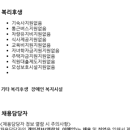
복리후생
기숙사지원없음
통근버스지원없음
차량유지비지원없음
식사제공지원없음
교육비지원지원없음
자녀학자금지원지원없음
주택자금지원지원없음
직원대출제도지원없음
모성보호시설지원없음
기타 복리후생
장애인 복지시설
채용담당자
<채용담당자 정보 열람 시 주의사항>
채용담당자의
개인정보(연락처, 이메일)
는
채용
및
취업
을 위해서 