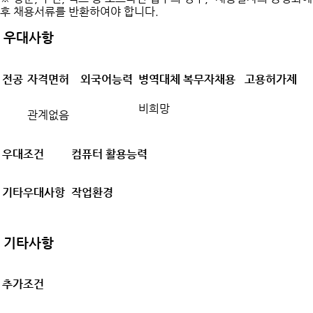
후 채용서류를 반환하여야 합니다.
우대사항
전공
자격면허
외국어능력
병역대체 복무자채용
고용허가제
비희망
관계없음
우대조건
컴퓨터 활용능력
기타우대사항
작업환경
기타사항
추가조건