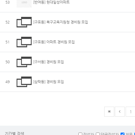
53
[반여동] 현대일성아파트
52
[구포동] 북구교육지원청 경비원 모집
51
[구포동] 아파트 경비원 모집
50
[구서동] 경비원 모집
49
[삼락동] 경비원 모집
1
기간별 검색
작성자
댓글작성자
제목