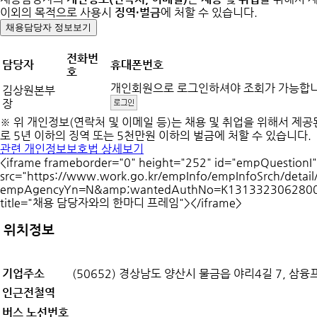
이외의 목적으로 사용시
징역·벌금
에 처할 수 있습니다.
채용담당자 정보보기
전화번
담당자
휴대폰번호
호
개인회원으로 로그인하셔야 조회가 가능합
김상원본부
장
※ 위 개인정보(연락처 및 이메일 등)는 채용 및 취업을 위해서 제
로 5년 이하의 징역 또는 5천만원 이하의 벌금에 처할 수 있습니다.
관련 개인정보보호법 상세보기
<iframe frameborder="0" height="252" id="empQuestion
src="https://www.work.go.kr/empInfo/empInfoSrch/detail
empAgencyYn=N&amp;wantedAuthNo=K131332
title="채용 담당자와의 한마디 프레임"></iframe>
위치정보
기업주소
(50652) 경상남도 양산시 물금읍 야리4길 7, 삼융
인근전철역
버스 노선번호