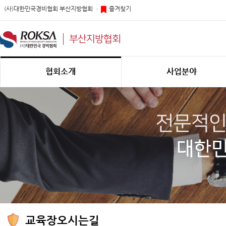
(사)대한민국경비협회 부산지방협회
즐겨찾기
부산지방협회
협회소개
사업분야
교육장오시는길