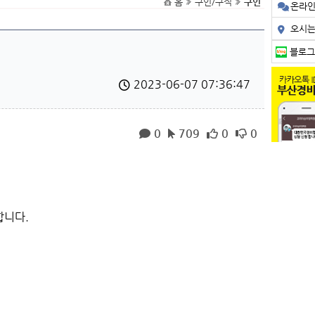
홈
구인/구직
구인
온라
오시
블로그
2023-06-07 07:36:47
0
709
0
0
합니다.