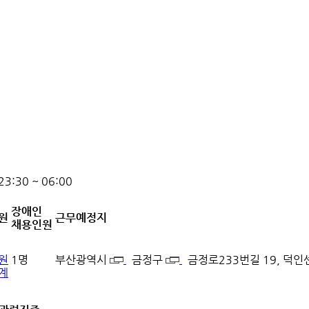
 23:30 ~ 06:00
장애인
원
근무예정지
채용인원
원
1명
부산광역시
금정구
금정로233번길 19, 덕인
계