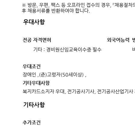
※ 방문, 우편, 팩스 등 오프라인 접수의 경우, 『채용절
후 채용서류를 반환하여야 합니다.
우대사항
전공
자격면허
외국어능력
기타 : 경비원신임교육이수증 필수
우대조건
장애인 ,(준)고령자(50세이상) ,
기타우대사항
복지카드소지자 우대, 전기공사기사, 전기공사산업기사 
기타사항
추가조건