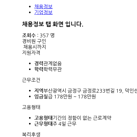
채용정보
기업정보
채용정보 탭 화면 입니다.
조회수
: 357 명
경비원 구인
채용시까지
지원자격
경력
관계없음
학력
학력무관
근무조건
지역
부산광역시 금정구 금정로233번길 19, 덕인
임금
월급 178만원 ~ 178만원
고용형태
고용형태
기간의 정함이 없는 근로계약
근무형태
주 4일 근무
복리후생