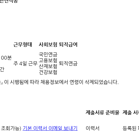
관련직종
근무형태
사회보험
퇴직급여
국민연금
 00분
고용보험
주 4일 근무
퇴직연금
산재보험
시간
건강보험
률』 이 시행됨에 따라 채용정보에서 연령이 삭제되었습니다.
제출서류 준비물
제출 서
 조회가능)
기본 이력서 이메일 보내기
이력서
등록된 