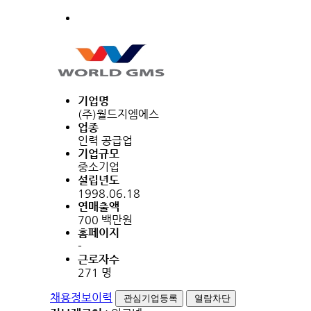
기업명
(주)월드지엠에스
업종
인력 공급업
기업규모
중소기업
설립년도
1998.06.18
연매출액
700 백만원
홈페이지
-
근로자수
271 명
채용정보이력
관심기업등록
열람차단