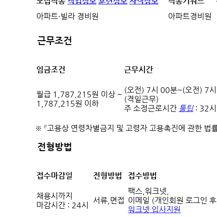
모집직종
직업정보
훈련정보
자격정보
직종키워드
아파트·빌라 경비원
아파트경비원
근무조건
임금조건
근무시간
(오전) 7시 00분~(오전) 7시
월급 1,787,215원 이상 ~
(격일근무)
1,787,215원 이하
주 소정근로시간
툴팁
: 32
※ 『고용상 연령차별금지 및 고령자 고용촉진에 관한 법
전형방법
접수마감일
전형방법
접수방법
팩스,워크넷,
채용시까지
서류,면접
이메일 (개인회원 로그인 후
마감시간 : 24시
워크넷 입사지원