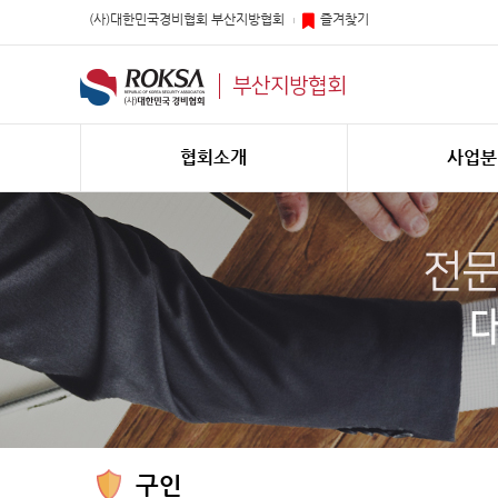
(사)대한민국경비협회 부산지방협회
즐겨찾기
부산지방협회
협회소개
사업분
구인