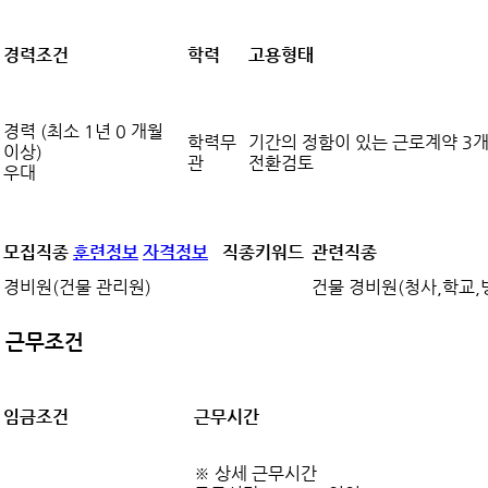
경력조건
학력
고용형태
경력 (최소 1년 0 개월
학력무
기간의 정함이 있는 근로계약 3개
이상)
관
전환검토
우대
모집직종
훈련정보
자격정보
직종키워드
관련직종
경비원(건물 관리원)
건물 경비원(청사,학교,
근무조건
임금조건
근무시간
※ 상세 근무시간