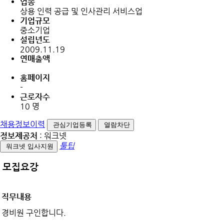
업종
상용 인력 공급 및 인사관리 서비스업
기업규모
중소기업
설립년도
2009.11.19
연매출액
홈페이지
-
근로자수
10 명
채용정보이력
관심기업등록
열람차단
정보제공처
: 워크넷
툴팁
워크넷 입사지원
모집요강
직무내용
경비원 구인합니다.