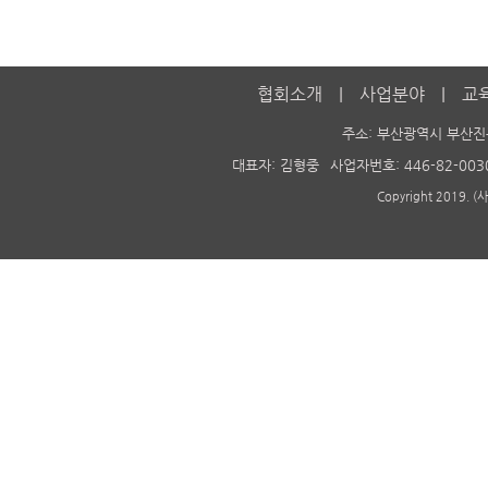
협회소개
사업분야
교
주소: 부산광역시 부산진
대표자: 김형중
사업자번호: 446-82-003
Copyright 2019. 