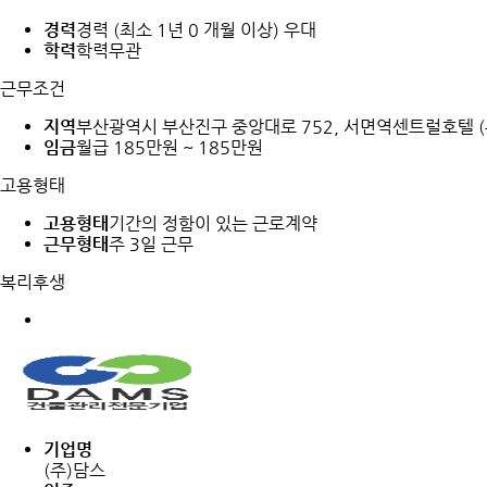
경력
경력 (최소 1년 0 개월 이상) 우대
학력
학력무관
근무조건
지역
부산광역시 부산진구 중앙대로 752, 서면역센트럴호텔 
임금
월급 185만원 ~ 185만원
고용형태
고용형태
기간의 정함이 있는 근로계약
근무형태
주 3일 근무
복리후생
기업명
(주)담스