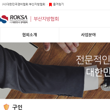
(사)대한민국경비협회 부산지방협회
즐겨찾기
부산지방협회
협회소개
사업분야
구인