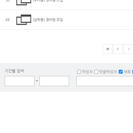
50
[구서동] 경비원 모집
49
[삼락동] 경비원 모집
1
기간별 검색
작성자
댓글작성자
제목
~