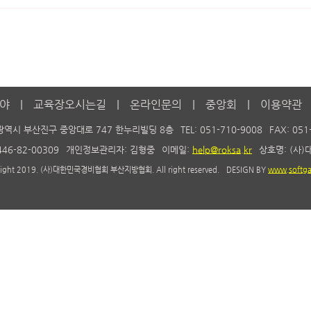
야
교육장오시는길
온라인문의
중앙회
이용약관
광역시 부산진구 중앙대로 747 한누리빌딩 8층
TEL: 051-710-9008
FAX: 051
46-82-00309
개인정보관리자: 김형중
이메일:
help@roksa.kr
상호명: (사
right 2019. (사)대한민국경비협회 부산지방협회. All right reserved.
DESIGN BY
www.softga