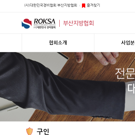
(사)대한민국경비협회 부산지방협회
즐겨찾기
부산지방협회
협회소개
사업분
구인