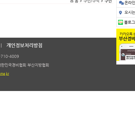
홈
구인/구직
구인
온라
오시
블로그
개인정보처리방침
-710-4009
)대한민국경비협회 부산지방협회
me.kr