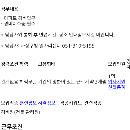
직무내용
- 아파트 경비업무
- 경비이수증 필수
* 담당자와 통화 후 면접시간, 장소 안내받으시길 바랍니다.
* 담당자: 사상구청 일자리센터 051-310-5195
경력조건
학력
고용형태
모집인원
1명
관계없음
학력무관
기간의 정함이 있는 근로계약 3개월
입사지원
현황통계
모집직종
훈련정보
자격정보
직종키워드
관련직종
경비원(건물 관리원)
근무조건