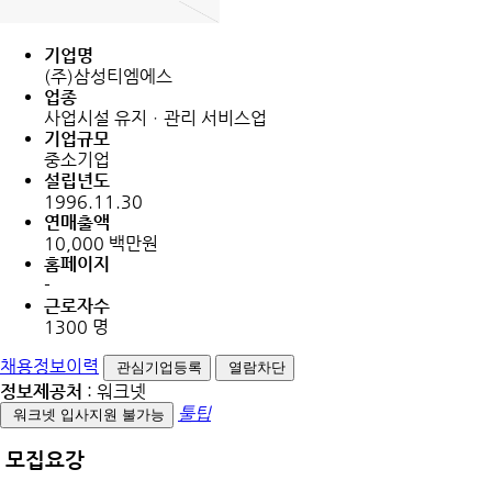
기업명
(주)삼성티엠에스
업종
사업시설 유지ㆍ관리 서비스업
기업규모
중소기업
설립년도
1996.11.30
연매출액
10,000 백만원
홈페이지
-
근로자수
1300 명
채용정보이력
관심기업등록
열람차단
정보제공처
: 워크넷
툴팁
워크넷 입사지원 불가능
모집요강