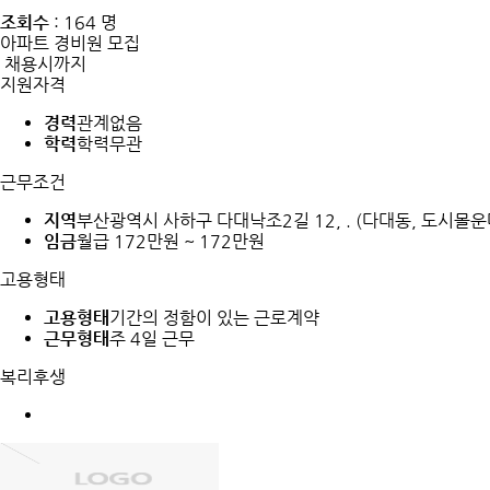
조회수
: 164 명
아파트 경비원 모집
채용시까지
지원자격
경력
관계없음
학력
학력무관
근무조건
지역
부산광역시 사하구 다대낙조2길 12, . (다대동, 도시몰
임금
월급 172만원 ~ 172만원
고용형태
고용형태
기간의 정함이 있는 근로계약
근무형태
주 4일 근무
복리후생