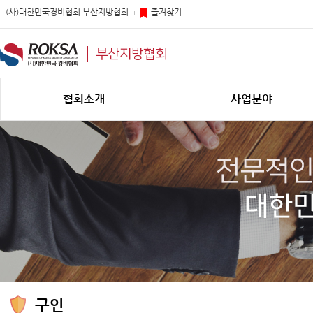
(사)대한민국경비협회 부산지방협회
즐겨찾기
부산지방협회
협회소개
사업분야
구인