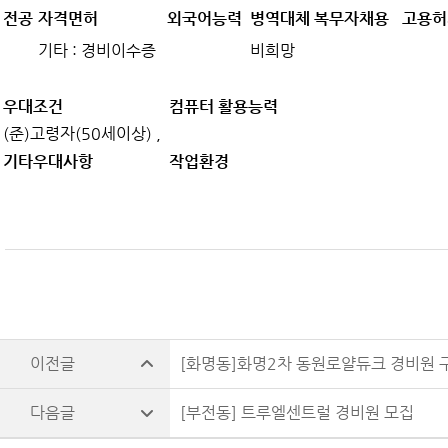
전공
자격면허
외국어능력
병역대체 복무자채용
고용허
기타 : 경비이수증
비희망
우대조건
컴퓨터 활용능력
(준)고령자(50세이상) ,
기타우대사항
작업환경
[화명동]화명2차 동원로얄듀크 경비원 
[부전동] 트루엘센트럴 경비원 모집