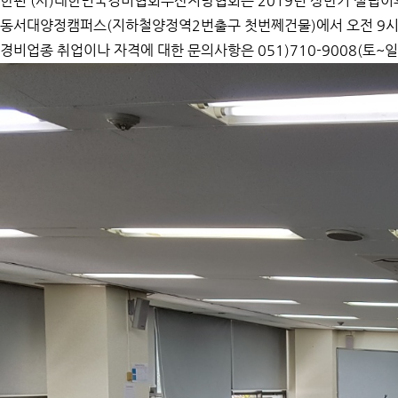
한편 (사)대한민국경비협회부산지방협회는 2019년 상반기 설립이후
동서대양정캠퍼스(지하철양정역2번출구 첫번쩨건물)에서 오전 9시~오
경비업종 취업이나 자격에 대한 문의사항은 051)710-9008(토