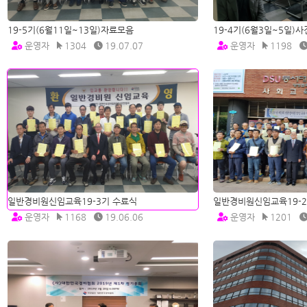
19-5기(6월11일~13일)자료모음
19-4기(6월3일~5일)
운영자
1304
19.07.07
운영자
1198
일반경비원신임교육19-3기 수료식
일반경비원신임교육19-2
운영자
1168
19.06.06
운영자
1201