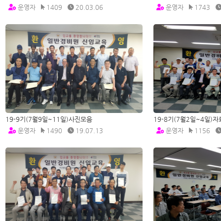
운영자
1409
20.03.06
운영자
1743
19-9기(7월9일~11일)사진모음
19-8기(7월2일~4일)
운영자
1490
19.07.13
운영자
1156