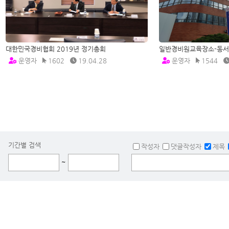
대한민국경비협회 2019년 정기총회
일반경비원교육장소-동
운영자
1602
19.04.28
운영자
1544
기간별 검색
작성자
댓글작성자
제목
~