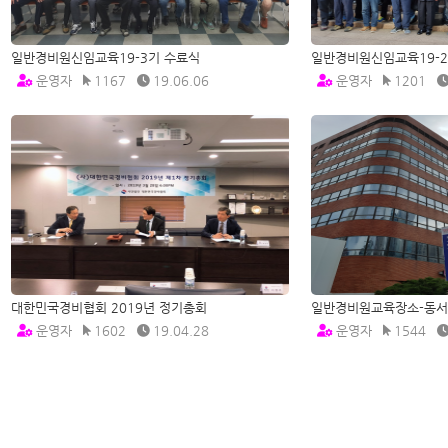
일반경비원신임교육19-3기 수료식
일반경비원신임교육19-2
운영자
1167
19.06.06
운영자
1201
대한민국경비협회 2019년 정기총회
일반경비원교육장소-동
운영자
1602
19.04.28
운영자
1544