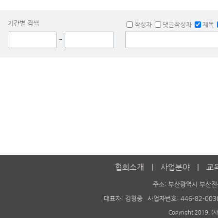
기간별 검색
작성자
댓글작성자
제목
~
협회소개
사업분야
교
주소: 부산광역시 부산진
대표자: 김형중
사업자번호: 446-82-003
Copyright 2019. 