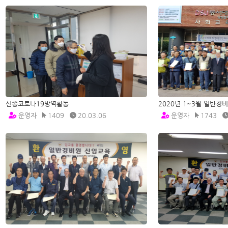
신종코로나19방역활동
2020년 1~3월 일반
운영자
1409
20.03.06
운영자
1743