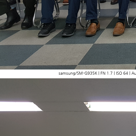
samsung/SM-G935K | FN 1.7 | ISO 64 | Au