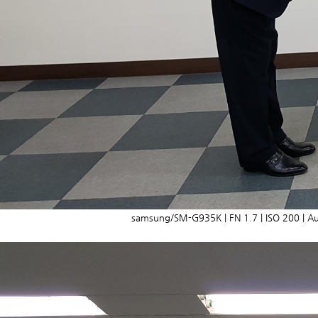
samsung/SM-G935K | FN 1.7 | ISO 200 | Au