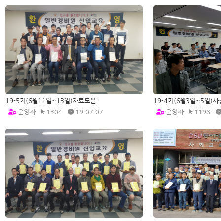
19-5기(6월11일~13일)자료모음
19-4기(6월3일~5일)
운영자
1304
19.07.07
운영자
1198