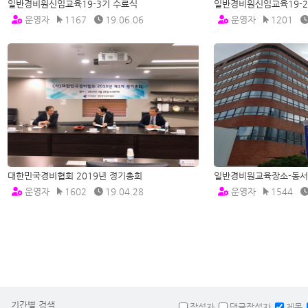
일반경비원신임교육19-3기 수료식
일반경비원신임교육19-2
운영자
1167
19.06.06
운영자
1201
대한민국경비협회 2019년 정기총회
일반경비원교육장소-동
운영자
1602
19.04.28
운영자
1544
기간별 검색
작성자
댓글작성자
제목