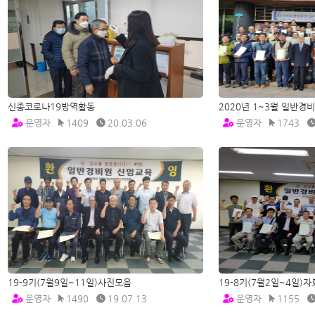
신종코로나19방역활동
2020년 1~3월 일반
운영자
1409
20.03.06
운영자
1743
19-9기(7월9일~11일)사진모음
19-8기(7월2일~4일)
운영자
1490
19.07.13
운영자
1155