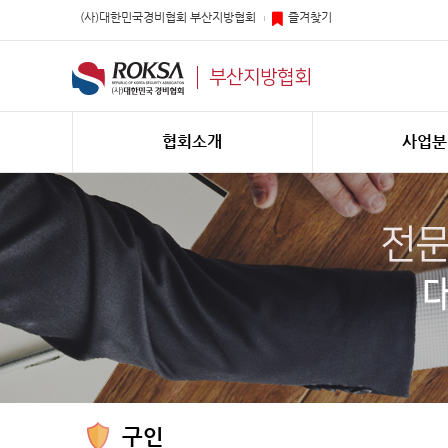
(사)대한민국경비협회 부산지방협회
즐겨찾기
부산지방협회
협회소개
사업분
구인