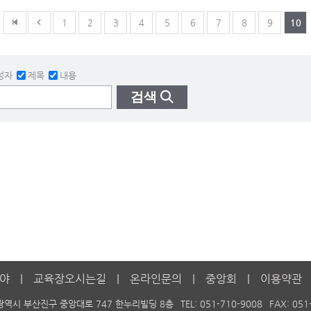
1
2
3
4
5
6
7
8
9
10
성자
제목
내용
검색
야
교육장오시는길
온라인문의
중앙회
이용약관
광역시 부산진구 중앙대로 747 한누리빌딩 8층
TEL: 051-710-9008
FAX: 051