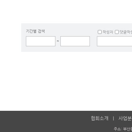
기간별 검색
작성자
댓글작
~
협회소개
사업분
주소: 부산