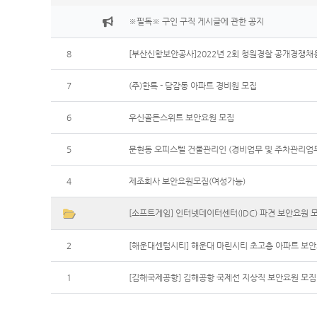
※필독※ 구인 구직 게시글에 관한 공지
8
[부산신항보안공사]2022년 2회 청원경찰 공개경쟁
7
(주)한특 - 담감동 아파트 경비원 모집
6
우신골든스위트 보안요원 모집
5
문현동 오피스텔 건물관리인 (경비업무 및 주차관리업
4
제조회사 보안요원모집(여성가능)
[소프트게임] 인터넷데이터센터(IDC) 파견 보안요원 
2
[해운대센텀시티] 해운대 마린시티 초고층 아파트 보
1
[김해국제공항] 김해공항 국제선 지상직 보안요원 모집