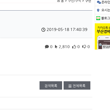
홈
구인/구직
구인
온라
오시
블로그
2019-05-18 17:40:39
0
2,810
0
0
검색목록
전체목록