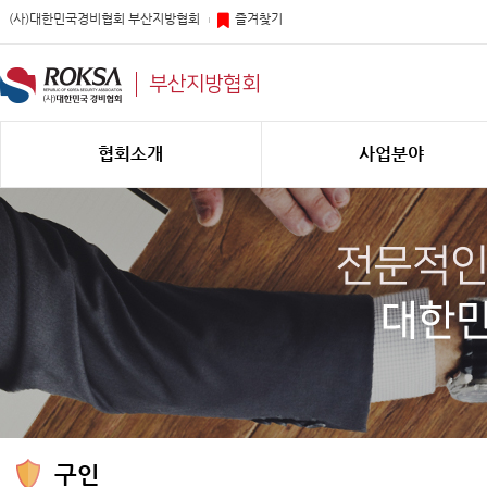
(사)대한민국경비협회 부산지방협회
즐겨찾기
부산지방협회
협회소개
사업분야
구인