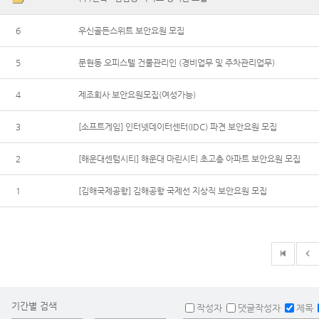
6
우신골든스위트 보안요원 모집
5
문현동 오피스텔 건물관리인 (경비업무 및 주차관리업무)
4
제조회사 보안요원모집(여성가능)
3
[소프트게임] 인터넷데이터센터(IDC) 파견 보안요원 모집
2
[해운대센텀시티] 해운대 마린시티 초고층 아파트 보안요원 모집
1
[김해국제공항] 김해공항 국제선 지상직 보안요원 모집
기간별 검색
작성자
댓글작성자
제목