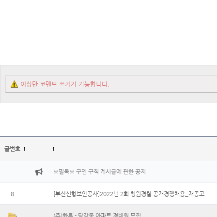
이상만 코멘트 쓰기가 가능합니다.
글번호
※필독※ 구인 구직 게시글에 관한 공지
8
[부산신항보안공사]2022년 2회 청원경찰 공개경쟁채용_재공고
(주)한특 - 담감동 아파트 경비원 모집