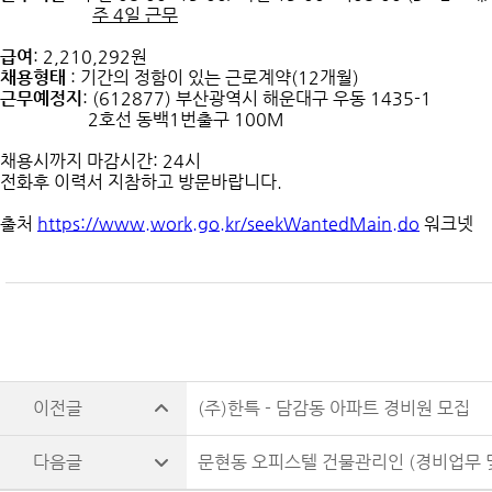
주 4일 근무
급여
: 2,210,292원
채용형태
: 기간의 정함이 있는 근로계약(12개월)
근무예정지
: (612877) 부산광역시 해운대구 우동 1435-1
2호선 동백1번출구 100M
채용시까지 마감시간: 24시
전화후 이력서 지참하고 방문바랍니다.
출처
https://www.work.go.kr/seekWantedMain.do
워크넷
(주)한특 - 담감동 아파트 경비원 모집
문현동 오피스텔 건물관리인 (경비업무 