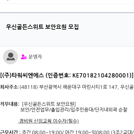
우신골든스위트 보안요원 모집
운영자
[(주)타워씨엔에스 (인증번호: KE70182104280001)]
회사주소
:(48118) 부산광역시 해운대구 마린시티1로 147, 우신
직무내용:
[우신골든스위트 보안요원]
보안/안전업무/출입관리/입주민응대/단지내외곽 순찰
경비원 신임교육 이수자(필수)
근무시간
: 주간 08:00~19:00/ 야간 19:00~익08:00 (3조