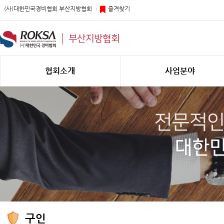
(사)대한민국경비협회 부산지방협회
즐겨찾기
부산지방협회
협회소개
사업분야
구인