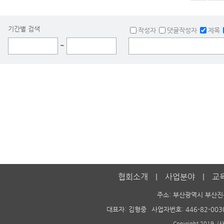
기간별 검색
작성자
댓글작성자
제목
~
협회소개
사업분야
교
주소: 부산광역시 부산진
대표자: 김형중
사업자번호: 446-82-003
Copyright 2019. 