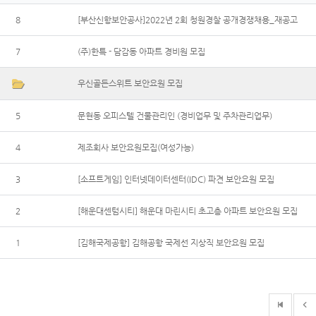
8
[부산신항보안공사]2022년 2회 청원경찰 공개경쟁채용_재공고
7
(주)한특 - 담감동 아파트 경비원 모집
우신골든스위트 보안요원 모집
5
문현동 오피스텔 건물관리인 (경비업무 및 주차관리업무)
4
제조회사 보안요원모집(여성가능)
3
[소프트게임] 인터넷데이터센터(IDC) 파견 보안요원 모집
2
[해운대센텀시티] 해운대 마린시티 초고층 아파트 보안요원 모집
1
[김해국제공항] 김해공항 국제선 지상직 보안요원 모집