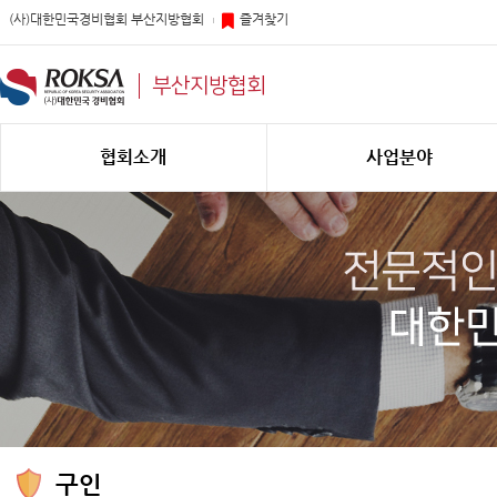
(사)대한민국경비협회 부산지방협회
즐겨찾기
부산지방협회
협회소개
사업분야
구인