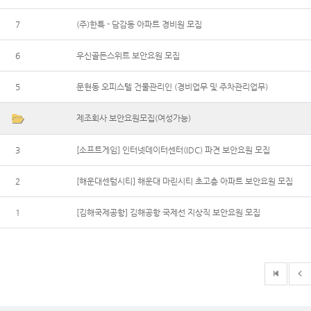
7
(주)한특 - 담감동 아파트 경비원 모집
6
우신골든스위트 보안요원 모집
5
문현동 오피스텔 건물관리인 (경비업무 및 주차관리업무)
제조회사 보안요원모집(여성가능)
3
[소프트게임] 인터넷데이터센터(IDC) 파견 보안요원 모집
2
[해운대센텀시티] 해운대 마린시티 초고층 아파트 보안요원 모집
1
[김해국제공항] 김해공항 국제선 지상직 보안요원 모집