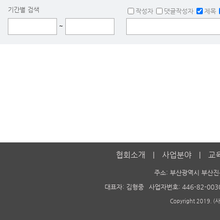
기간별 검색
작성자
댓글작성자
제목
~
협회소개
사업분야
교
주소: 부산광역시 부산진
대표자: 김형중
사업자번호: 446-82-003
Copyright 2019. 