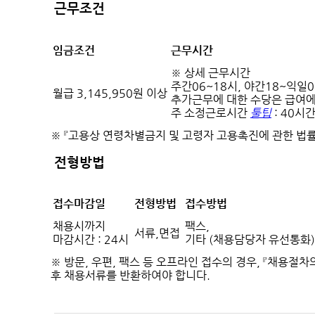
근무조건
임금조건
근무시간
※ 상세 근무시간
주간06~18시, 야간18~익일0
월급 3,145,950원 이상
추가근무에 대한 수당은 급여에
주 소정근로시간
툴팁
: 40시
※ 『고용상 연령차별금지 및 고령자 고용촉진에 관한 법
전형방법
접수마감일
전형방법
접수방법
채용시까지
팩스,
서류,면접
마감시간 : 24시
기타 (채용담당자 유선통화)
※ 방문, 우편, 팩스 등 오프라인 접수의 경우, 『채용절
후 채용서류를 반환하여야 합니다.