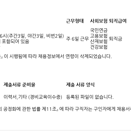
근무형태
사회보험
퇴직급여
국민연금
6시(주간3일, 야간3일, 비번2일)
고용보험
주 6일 근무
퇴직금
 포함되어 있음
산재보험
간
건강보험
률』 이 시행됨에 따라 채용정보에서 연령이 삭제되었습니다.
제출서류 준비물
제출 서류 양식
이력서,기타 (경비교육이수증)
등록된 파일이 없습니다.
차의 공정화에 관한 법률 제11조』 에 따라 구직자는 구인자에게 채용