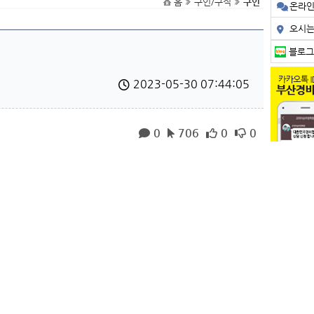
홈
구인/구직
구인
온라
오시
블로그
2023-05-30 07:44:05
0
706
0
0