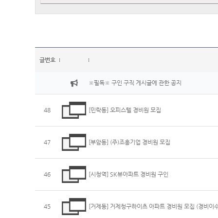
글번호
※필독※ 구인 구직 게시글에 관한 공지
48
[민락동] 오피스텔 경비원 모집
47
[부암동] (주)조흥기업 경비원 모집
46
[시청역] SK뷰아파트 경비원 구인
45
[거제동] 거제청구하이츠 아파트 경비원 모집 (경비이수