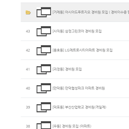
[거제동] 아시아드푸르지오 경비원 모집 ( 경비이수증 필
43
[사직동] 삼정그린코아 경비원 모집
42
[용호동] LG메트로시티아파트 경비원 모집
41
[괴정동] 경비원 모집
40
[만덕동] 만덕협성파크 아파트 경비원
39
[덕포동] 부산산업학교 경비원(격일제)
38
[우동] 경비원 모집 (아파트)