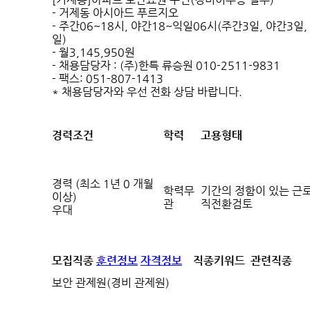
- 거제동 아시아드 푸르지오
- 주간06~18시, 야간18~익일06시(주간3일, 야간3일,
일)
- 월3,145,950원
- 채용담당자 : (주)한특 류승원 010-2511-9831
- 팩스: 051-807-1413
* 채용담당자와 우선 전화 상담 바랍니다.
경력조건
학력
고용형태
경력 (최소 1년 0 개월
학력무
기간의 정함이 있는 근로
이상)
관
직전환검토
우대
모집직종
훈련정보
자격정보
직종키워드
관련직종
보안 관제원(경비 관제원)