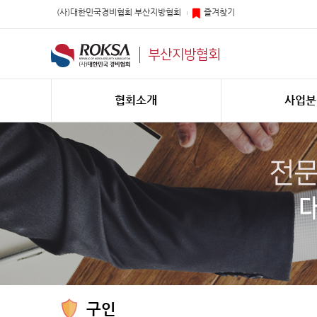
(사)대한민국경비협회 부산지방협회
즐겨찾기
부산지방협회
협회소개
사업분
구인