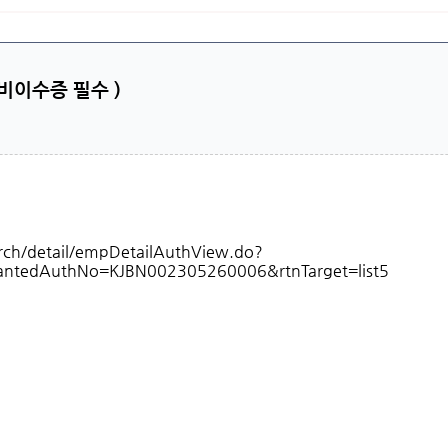
비이수증 필수 )
ch/detail/empDetailAuthView.do?
wantedAuthNo=KJBN002305260006&rtnTarget=list5