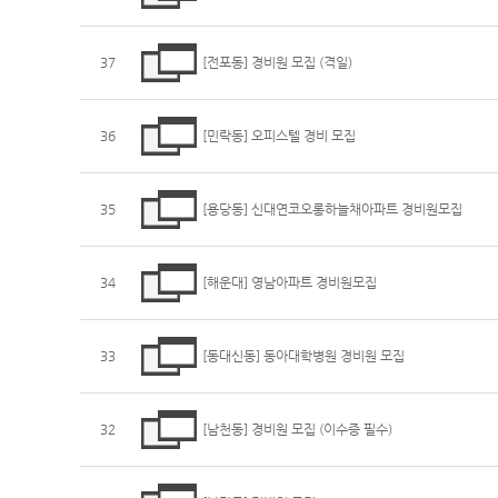
37
[전포동] 경비원 모집 (격일)
36
[민락동] 오피스텔 경비 모집
35
[용당동] 신대연코오롱하늘채아파트 경비원모집
34
[해운대] 영남아파트 경비원모집
33
[동대신동] 동아대학병원 경비원 모집
32
[남천동] 경비원 모집 (이수증 필수)