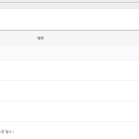
제목
증 필수 )