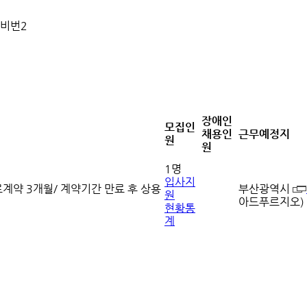
 비번2
장애인
모집인
채용인
근무예정지
원
원
1명
입사지
계약 3개월/ 계약기간 만료 후 상용
부산광역시
원
아드푸르지오)
현황통
계