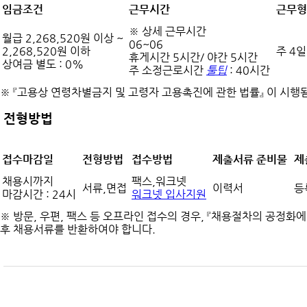
임금조건
근무시간
근무형
※ 상세 근무시간
월급 2,268,520원 이상 ~
06~06
2,268,520원 이하
주 4일
휴게시간 5시간/ 야간 5시간
상여금 별도 : 0%
주 소정근로시간
툴팁
: 40시간
※ 『고용상 연령차별금지 및 고령자 고용촉진에 관한 법률』 이 시
전형방법
접수마감일
전형방법
접수방법
제출서류 준비물
제
채용시까지
팩스,워크넷
서류,면접
이력서
등
마감시간 : 24시
워크넷 입사지원
※ 방문, 우편, 팩스 등 오프라인 접수의 경우, 『채용절차의 공정화
후 채용서류를 반환하여야 합니다.