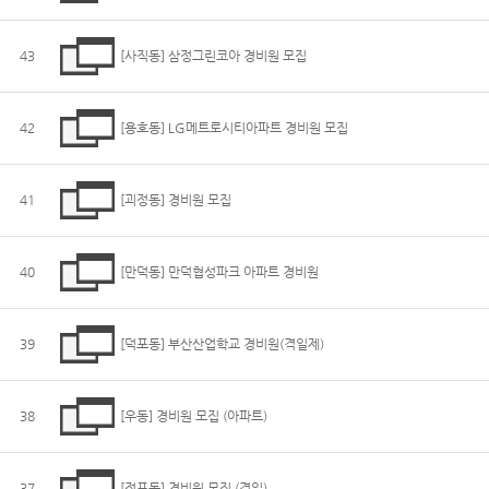
43
[사직동] 삼정그린코아 경비원 모집
42
[용호동] LG메트로시티아파트 경비원 모집
41
[괴정동] 경비원 모집
40
[만덕동] 만덕협성파크 아파트 경비원
39
[덕포동] 부산산업학교 경비원(격일제)
38
[우동] 경비원 모집 (아파트)
37
[전포동] 경비원 모집 (격일)