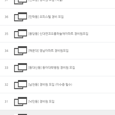
36
[민락동] 오피스텔 경비 모집
35
[용당동] 신대연코오롱하늘채아파트 경비원모집
34
[해운대] 영남아파트 경비원모집
33
[동대신동] 동아대학병원 경비원 모집
32
[남천동] 경비원 모집 (이수증 필수)
31
[낙민동] 경비원 모집