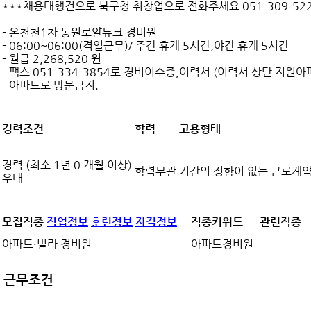
***채용대행건으로 북구청 취창업으로 전화주세요 051-309-522
- 온천천1차 동원로얄듀크 경비원
- 06:00~06:00(격일근무)/ 주간 휴게 5시간,야간 휴게 5시간
- 월급 2,268,520 원
- 팩스 051-334-3854로 경비이수증,이력서 (이력서 상단 지원
- 아파트로 방문금지.
경력조건
학력
고용형태
경력 (최소 1년 0 개월 이상)
학력무관
기간의 정함이 없는 근로계
우대
모집직종
직업정보
훈련정보
자격정보
직종키워드
관련직종
아파트·빌라 경비원
아파트경비원
근무조건