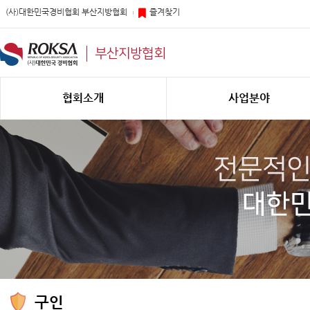
(사)대한민국경비협회 부산지방협회
즐겨찾기
부산지방협회
협회소개
사업분야
구인