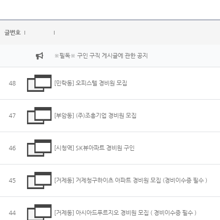
글번호
※필독※ 구인 구직 게시글에 관한 공지
48
[민락동] 오피스텔 경비원 모집
47
[부암동] (주)조흥기업 경비원 모집
46
[시청역] SK뷰아파트 경비원 구인
45
[거제동] 거제청구하이츠 아파트 경비원 모집 (경비이수증 필수 )
44
[거제동] 아시아드푸르지오 경비원 모집 ( 경비이수증 필수 )