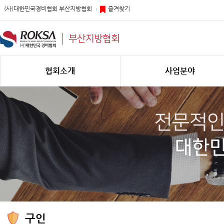
(사)대한민국경비협회 부산지방협회
즐겨찾기
부산지방협회
협회소개
사업분야
구인