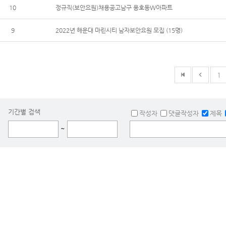
10
정규직(보안요원)채용공고남구 용호동W아파트
9
2022년 해운대 마린시티 남자보안요원 모집 (15명)
1
기간별 검색
작성자
댓글작성자
제목
~