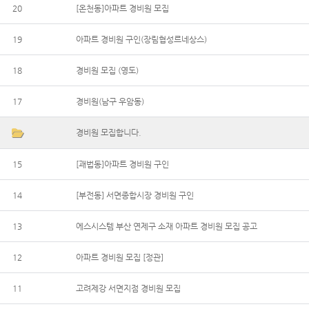
20
[온천동]아파트 경비원 모집
19
아파트 경비원 구인(장림협성르네상스)
18
경비원 모집 (영도)
17
경비원(남구 우암동)
경비원 모집합니다.
15
[괘법동]아파트 경비원 구인
14
[부전동] 서면종합시장 경비원 구인
13
에스시스템 부산 연제구 소재 아파트 경비원 모집 공고
12
아파트 경비원 모집 [정관]
11
고려제강 서면지점 경비원 모집