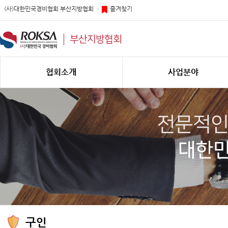
(사)대한민국경비협회 부산지방협회
즐겨찾기
부산지방협회
협회소개
사업분야
구인