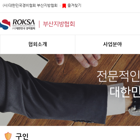
(사)대한민국경비협회 부산지방협회
즐겨찾기
부산지방협회
협회소개
사업분야
구인