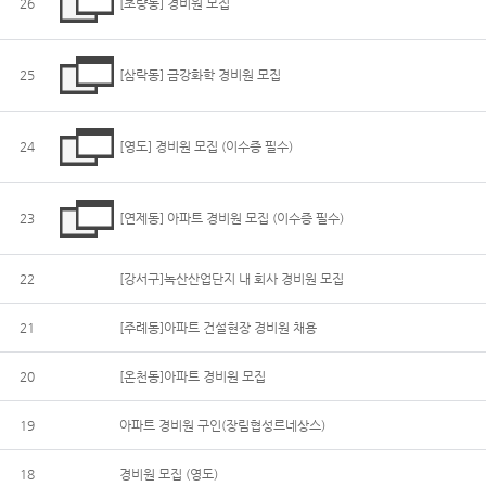
26
[초량동] 경비원 모집
25
[삼락동] 금강화학 경비원 모집
24
[영도] 경비원 모집 (이수증 필수)
23
[연제동] 아파트 경비원 모집 (이수증 필수)
22
[강서구]녹산산업단지 내 회사 경비원 모집
21
[주례동]아파트 건설현장 경비원 채용
20
[온천동]아파트 경비원 모집
19
아파트 경비원 구인(장림협성르네상스)
18
경비원 모집 (영도)