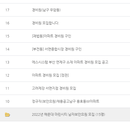
17
경비원(남구 우암동)
16
경비원 모집합니다.
15
[괘법동]아파트 경비원 구인
14
[부전동] 서면종합시장 경비원 구인
13
에스시스템 부산 연제구 소재 아파트 경비원 모집 공고
12
아파트 경비원 모집 [정관]
11
고려제강 서면지점 경비원 모집
10
정규직(보안요원)채용공고남구 용호동W아파트
2022년 해운대 마린시티 남자보안요원 모집 (15명)