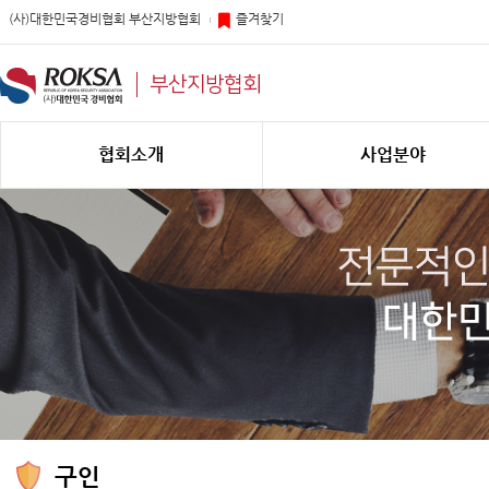
(사)대한민국경비협회 부산지방협회
즐겨찾기
부산지방협회
협회소개
사업분야
구인