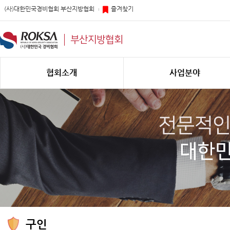
(사)대한민국경비협회 부산지방협회
즐겨찾기
부산지방협회
협회소개
사업분야
구인