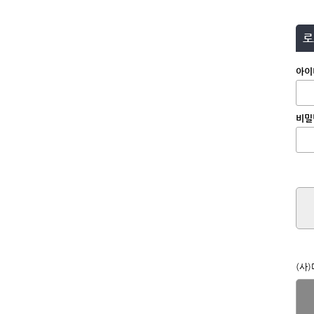
로
아이
비밀
(사